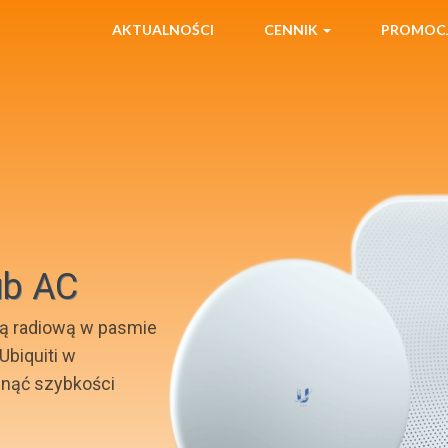
AKTUALNOŚCI
CENNIK
PROMOC
ub AC
gą radiową w pasmie
Ubiquiti w
ągnąć szybkości