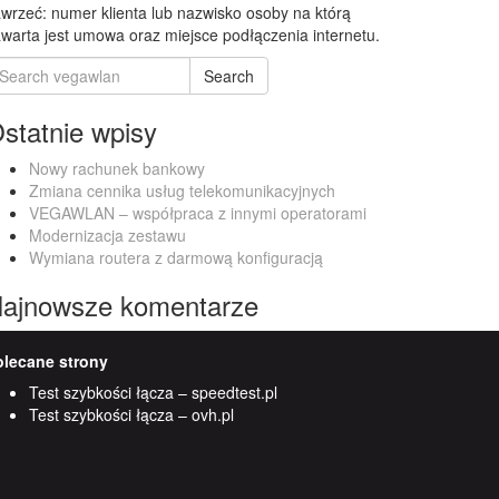
wrzeć: numer klienta lub nazwisko osoby na którą
warta jest umowa oraz miejsce podłączenia internetu.
earch
Search
r:
statnie wpisy
Nowy rachunek bankowy
Zmiana cennika usług telekomunikacyjnych
VEGAWLAN – współpraca z innymi operatorami
Modernizacja zestawu
Wymiana routera z darmową konfiguracją
ajnowsze komentarze
olecane strony
Test szybkości łącza – speedtest.pl
Test szybkości łącza – ovh.pl