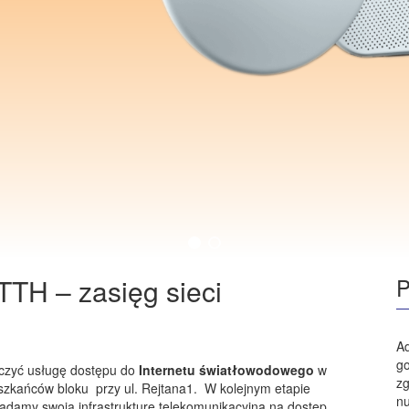
TTH – zasięg sieci
P
Ad
go
czyć usługę dostępu do
Internetu światłowodowego
w
zg
szkańców bloku przy ul. Rejtana1. W kolejnym etapie
nu
adamy swoja infrastrukturę telekomunikacyjną na dostęp