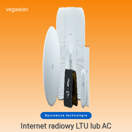
vegawlan
Toggl
navig
Najnowsze technologie
Internet radiowy LTU lub AC