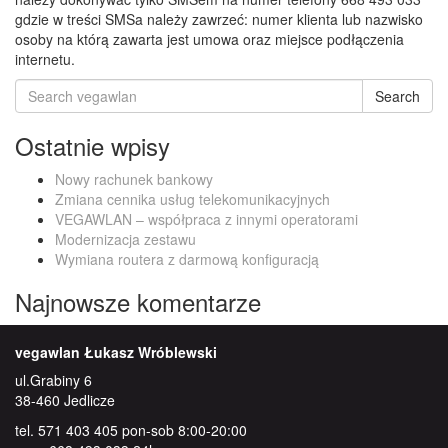
gdzie w treści SMSa należy zawrzeć: numer klienta lub nazwisko
osoby na którą zawarta jest umowa oraz miejsce podłączenia
internetu.
Search
Search
for:
Ostatnie wpisy
Nowy rachunek bankowy
Zmiana cennika usług telekomunikacyjnych
VEGAWLAN – współpraca z innymi operatorami
Modernizacja zestawu
Wymiana routera z darmową konfiguracją
Najnowsze komentarze
vegawlan Łukasz Wróblewski
ul.Grabiny 6
38-460 Jedlicze
tel. 571 403 405 pon-sob 8:00-20:00